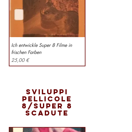
Ich entwickle Super 8 Filme in
frischen Farben
Preis
25,00 €
SviLuppi
pellicole
8/super 8
scadute