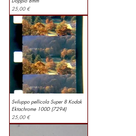
Doppio 8mm
Preis
25,00 €
Sviluppo pellicola Super 8 Kodak
Ektachrome 100D (7294)
Preis
25,00 €