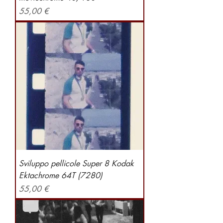
Preis
55,00 €
Sviluppo pellicole Super 8 Kodak
Ektachrome 64T (7280)
Preis
55,00 €