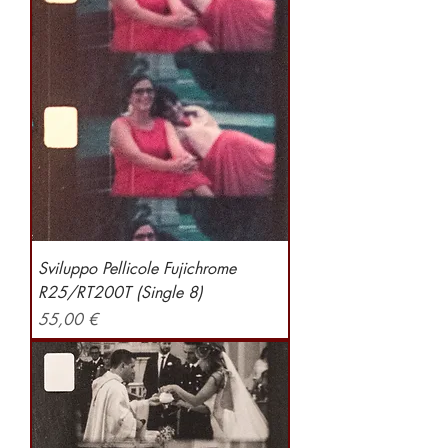
Sviluppo Pellicole Fujichrome
R25/RT200T (Single 8)
Preis
55,00 €