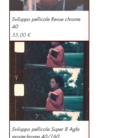
Sviluppo pellicole Revue chrome
40
Preis
55,00 €
Sviluppo pellicole Super 8 Agfa
moviechrome 40/160