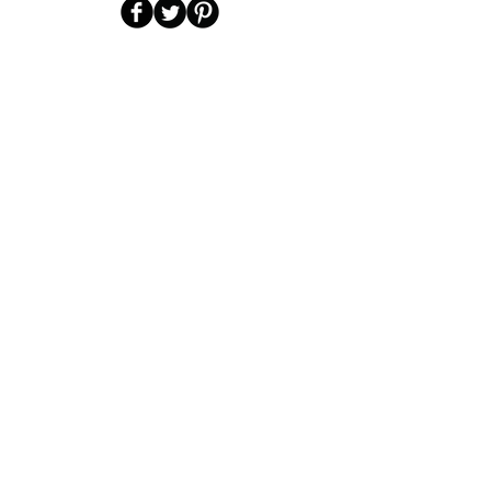
Kontaktiere uns
Riccardo Pascucci
Via GB Lulli 61
00052 Cerveteri (Rm) Italien
Zelle:
3491583089