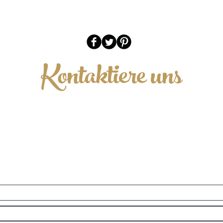
Kontaktiere uns
Riccardo Pascucci
Via GB Lulli 61
00052 Cerveteri (Rm) Italien
Zelle: 3491583089