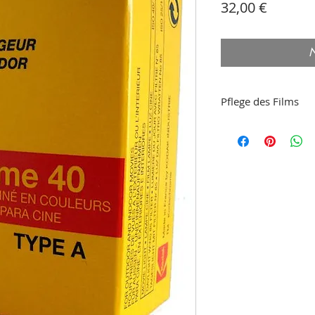
Preis
32,00 €
N
Pflege des Films
Für die beste Pflege
sowohl vor der Beli
Entwicklung im Kühl
wasserdichten Behä
versiegelten Beute