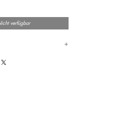
icht verfügbar
 des Films ist es ratsam, ihn
chtung als auch nach der
- oder Gefrierschrank in
ltern wie Tupperware oder
ln aufzubewahren.