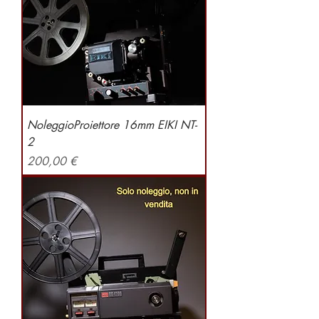
NoleggioProiettore 16mm EIKI NT-
2
Preis
200,00 €